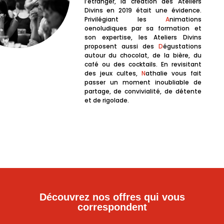
l’étranger, la création des Ateliers
Divins en 2019 était une évidence.
Privilégiant les
A
nimations
oenoludiques par sa formation et
son expertise, les Ateliers Divins
proposent aussi des
D
égustations
autour du chocolat, de la bière, du
café ou des cocktails. En revisitant
des jeux cultes,
N
athalie vous fait
passer un moment inoubliable de
partage, de convivialité, de détente
et de rigolade.
Découvrez nos offres qui vous
correspondent