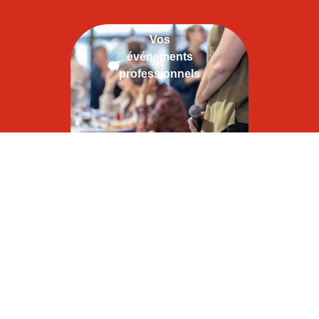
Vos
événements
professionnels
En savoir plus
Vos
événements
privés